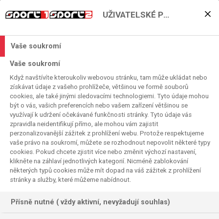
UŽIVATELSKÉ PŘEDVOLBY
Top střelci po podzimní
části házenkářské Ligy
Vaše soukromí
mistrů!
Vaše soukromí
Když navštívíte kteroukoliv webovou stránku, tam může ukládat nebo
2025. 12. 26. 13:45
získávat údaje z vašeho prohlížeče, většinou ve formě souborů
Čas čtení:
< 1
minuta
cookies, ale také jinými sledovacími technologiemi. Tyto údaje mohou
HÁZENÁ
být o vás, vašich preferencích nebo vašem zařízení většinou se
využívají k udržení očekávané funkčnosti stránky. Tyto údaje vás
zpravidla neidentifikují přímo, ale mohou vám zajistit
perzonalizovanější zážitek z prohlížení webu. Protože respektujeme
vaše právo na soukromí, můžete se rozhodnout nepovolit některé typy
cookies. Pokud chcete zjistit více nebo změnit výchozí nastavení,
klikněte na záhlaví jednotlivých kategorií. Nicméně zablokování
některých typů cookies může mít dopad na váš zážitek z prohlížení
stránky a služby, které můžeme nabídnout.
Přísně nutné ( vždy aktivní, nevyžadují souhlas)