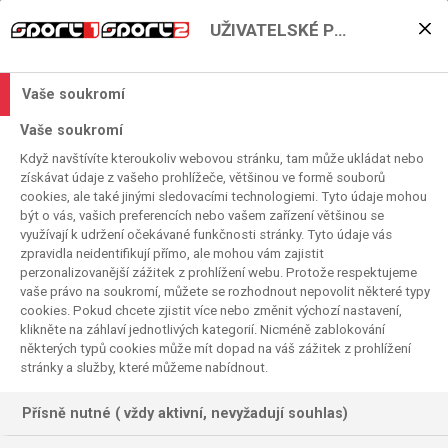
UŽIVATELSKÉ PŘEDVOLBY
Sledujte živě losování
házenkářské Ligy mistrů
Vaše soukromí
EHF
Vaše soukromí
Když navštívíte kteroukoliv webovou stránku, tam může ukládat nebo
2026. 06. 25. 19:45
získávat údaje z vašeho prohlížeče, většinou ve formě souborů
Čas čtení:
2
minuta
cookies, ale také jinými sledovacími technologiemi. Tyto údaje mohou
HÁZENÁ
být o vás, vašich preferencích nebo vašem zařízení většinou se
využívají k udržení očekávané funkčnosti stránky. Tyto údaje vás
zpravidla neidentifikují přímo, ale mohou vám zajistit
perzonalizovanější zážitek z prohlížení webu. Protože respektujeme
vaše právo na soukromí, můžete se rozhodnout nepovolit některé typy
cookies. Pokud chcete zjistit více nebo změnit výchozí nastavení,
klikněte na záhlaví jednotlivých kategorií. Nicméně zablokování
některých typů cookies může mít dopad na váš zážitek z prohlížení
stránky a služby, které můžeme nabídnout.
Přísně nutné ( vždy aktivní, nevyžadují souhlas)