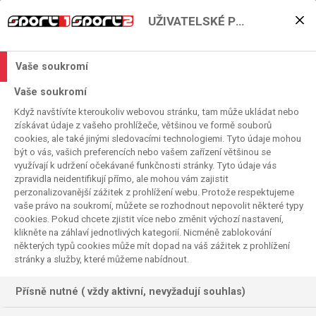
UŽIVATELSKÉ PŘEDVOLBY
EHF Liga mistrů v házené
žen na Sport1 a Sport2
Vaše soukromí
2019. 02. 06. 09:03
Vaše soukromí
HÁZENÁ
Když navštívíte kteroukoliv webovou stránku, tam může ukládat nebo
získávat údaje z vašeho prohlížeče, většinou ve formě souborů
cookies, ale také jinými sledovacími technologiemi. Tyto údaje mohou
být o vás, vašich preferencích nebo vašem zařízení většinou se
využívají k udržení očekávané funkčnosti stránky. Tyto údaje vás
zpravidla neidentifikují přímo, ale mohou vám zajistit
perzonalizovanější zážitek z prohlížení webu. Protože respektujeme
vaše právo na soukromí, můžete se rozhodnout nepovolit některé typy
cookies. Pokud chcete zjistit více nebo změnit výchozí nastavení,
klikněte na záhlaví jednotlivých kategorií. Nicméně zablokování
některých typů cookies může mít dopad na váš zážitek z prohlížení
stránky a služby, které můžeme nabídnout.
Přísně nutné ( vždy aktivní, nevyžadují souhlas)