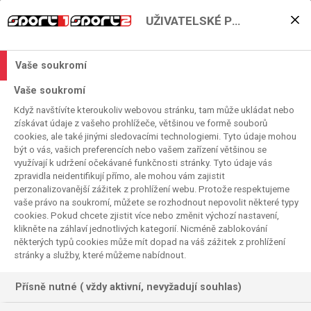
UŽIVATELSKÉ PŘEDVOLBY
AS Monaco – AC Sparta
Praha už dnes večer!
Vaše soukromí
2021. 08. 10. 08:14
Vaše soukromí
Čas čtení:
< 1
minuta
Když navštívíte kteroukoliv webovou stránku, tam může ukládat nebo
LIGA MISTRŮ
FOTBAL
získávat údaje z vašeho prohlížeče, většinou ve formě souborů
cookies, ale také jinými sledovacími technologiemi. Tyto údaje mohou
být o vás, vašich preferencích nebo vašem zařízení většinou se
využívají k udržení očekávané funkčnosti stránky. Tyto údaje vás
zpravidla neidentifikují přímo, ale mohou vám zajistit
perzonalizovanější zážitek z prohlížení webu. Protože respektujeme
vaše právo na soukromí, můžete se rozhodnout nepovolit některé typy
cookies. Pokud chcete zjistit více nebo změnit výchozí nastavení,
klikněte na záhlaví jednotlivých kategorií. Nicméně zablokování
některých typů cookies může mít dopad na váš zážitek z prohlížení
stránky a služby, které můžeme nabídnout.
Přísně nutné ( vždy aktivní, nevyžadují souhlas)