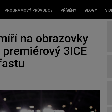
PROGRAMOVÝ PRŮVODCE
PŘÍBĚHY
BLOGY
VID
míří na obrazovky
e premiérový 3ICE
fastu