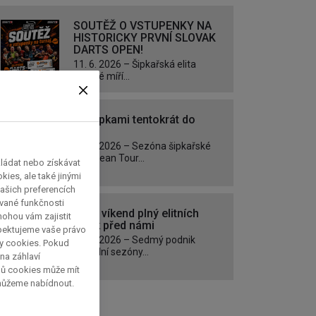
SOUTĚŽ O VSTUPENKY NA
HISTORICKY PRVNÍ SLOVAK
DARTS OPEN!
11. 6. 2026 – Šipkařská elita
poprvé míří...
Za šipkami tentokrát do
Kielu
23. 5. 2026 – Sezóna šipkařské
European Tour...
kládat nebo získávat
ies, ale také jinými
ašich preferencích
ávané funkčnosti
Další víkend plný elitních
 mohou vám zajistit
šipek před námi
spektujeme vaše právo
21. 5. 2026 – Sedmý podnik
py cookies. Pokud
aktuální sezóny...
 na záhlaví
pů cookies může mít
 můžeme nabídnout.