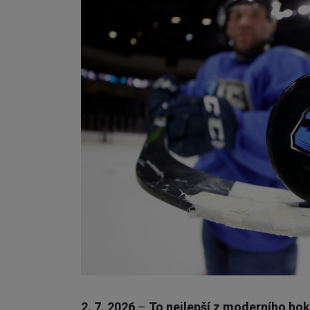
2. 7. 2026
–
To nejlepší z moderního ho