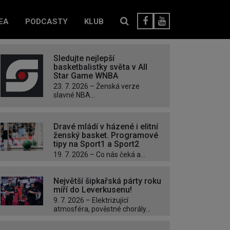
EA
PODCASTY
KLUB
Sledujte nejlepší
basketbalistky světa v All
Star Game WNBA
23. 7. 2026 – Ženská verze
slavné NBA...
Dravé mládí v házené i elitní
ženský basket. Programové
tipy na Sport1 a Sport2
19. 7. 2026 – Co nás čeká a...
Největší šipkařská párty roku
míří do Leverkusenu!
9. 7. 2026 – Elektrizující
atmosféra, pověstné chorály...