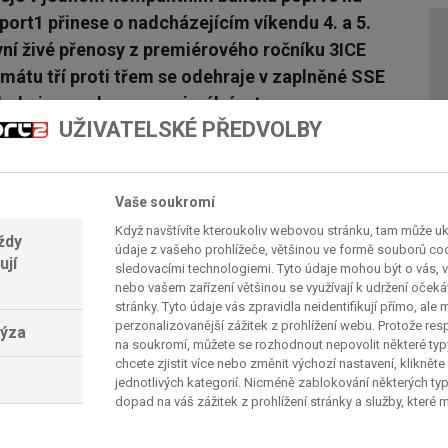
ort1 přinese o nadcházejícím víkendu 4. a 5.
vní živé přenosy z premiérového ročníku 3ICE
rmátu tří proti třem se odehraje v zaplněné SSE
e hokejovou show v maximálním tempu.
UŽIVATELSKÉ PŘEDVOLBY
 prodloužení“
opularitu v Severní Americe, mění zažité hokejové
Vaše soukromí
 tři hráči na každé straně, což zaručuje
Když navštívíte kteroukoliv webovou stránku, tam může u
ždy
 střeleckých příležitostí, brejků a technických
údaje z vašeho prohlížeče, většinou ve formě souborů cook
ují
í, zkrátka čistý adrenalin od první do poslední
sledovacími technologiemi. Tyto údaje mohou být o vás, v
nebo vašem zařízení většinou se využívají k udržení oček
stránky. Tyto údaje vás zpravidla neidentifikují přímo, ale
perzonalizovanější zážitek z prohlížení webu. Protože re
lýza
 národních výběrů, které budou bojovat o historicky
na soukromí, můžete se rozhodnout nepovolit některé ty
chcete zjistit více nebo změnit výchozí nastavení, klikněte
anada, Velká Británie, Švédsko, Finsko, Švýcarsko,
jednotlivých kategorií. Nicméně zablokování některých ty
dopad na váš zážitek z prohlížení stránky a služby, které
e zkušenostmi z NHL, AHL či předních evropských