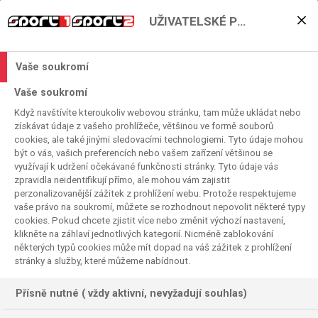
UŽIVATELSKÉ PŘEDVOLBY
Brutální čistka v AC Milán,
končí Allegri a další
Vaše soukromí
členové vedení
Vaše soukromí
Když navštívíte kteroukoliv webovou stránku, tam může ukládat nebo
2026. 05. 26. 08:29
získávat údaje z vašeho prohlížeče, většinou ve formě souborů
Čas čtení:
< 1
minuta
cookies, ale také jinými sledovacími technologiemi. Tyto údaje mohou
SERIE A
FOTBAL
být o vás, vašich preferencích nebo vašem zařízení většinou se
využívají k udržení očekávané funkčnosti stránky. Tyto údaje vás
zpravidla neidentifikují přímo, ale mohou vám zajistit
perzonalizovanější zážitek z prohlížení webu. Protože respektujeme
vaše právo na soukromí, můžete se rozhodnout nepovolit některé typy
cookies. Pokud chcete zjistit více nebo změnit výchozí nastavení,
klikněte na záhlaví jednotlivých kategorií. Nicméně zablokování
některých typů cookies může mít dopad na váš zážitek z prohlížení
stránky a služby, které můžeme nabídnout.
Přísně nutné ( vždy aktivní, nevyžadují souhlas)