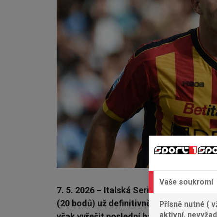
Vaše soukromí
7. 5. 2026 – Italská Serie A zná své prvn
(20 bodů) už definitivně ztratily matemat
Přísně nutné ( v
aktivní, nevyžad
však vyřešit poslední hádanku: kdo bude