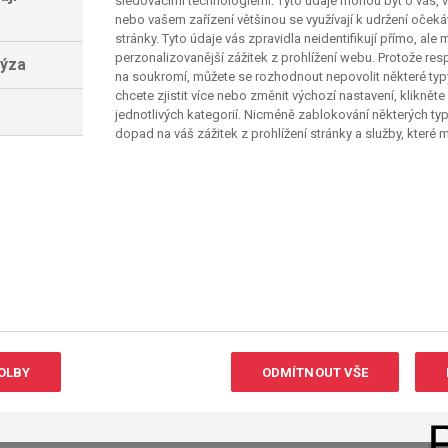
sledovacími technologiemi. Tyto údaje mohou být o vás, v
nebo vašem zařízení většinou se využívají k udržení oček
6. kolo může přinést naději.
stránky. Tyto údaje vás zpravidla neidentifikují přímo, ale
perzonalizovanější zážitek z prohlížení webu. Protože re
lýza
yři body a v neděli ho nečeká nic jiného než
na soukromí, můžete se rozhodnout nepovolit některé ty
 Pisu a nic jiného než zisk tří bodů nebere. Pokud
chcete zjistit více nebo změnit výchozí nastavení, klikněte
jednotlivých kategorií. Nicméně zablokování některých ty
gová kapitola se pravděpodobně uzavře. Motivace
dopad na váš zážitek z prohlížení stránky a služby, které
na los svého hlavního konkurenta.
ká zkouška. Na domácím stadionu přivítají giganta
ně rve o pozice zaručující Ligu mistrů, a body
zaváhá a Cremonese splní domácí povinnost,
mavé.
 startuje v pátek 8. 5. a končí pondělní dohrávkou
ímém přenosu na stanici Sport1!
OLBY
ODMÍTNOUT VŠE
Mirek Dušek