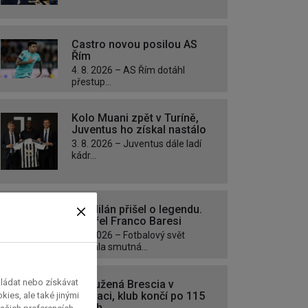
Castro novou posilou AS
Řím
4. 8. 2026 – AS Řím dotáhl
přestup...
Kolo Muani zpět v Turíně,
Juventus ho získal nastálo
3. 8. 2026 – Juventus dále ladí
kádr...
AC Milán přišel o legendu.
Zemřel Franco Baresi
2. 8. 2026 – Fotbalový svět
zasáhla smutná...
kládat nebo získávat
Zadlužená Brescia v
likvidaci, klub končí po 115
ies, ale také jinými
letech