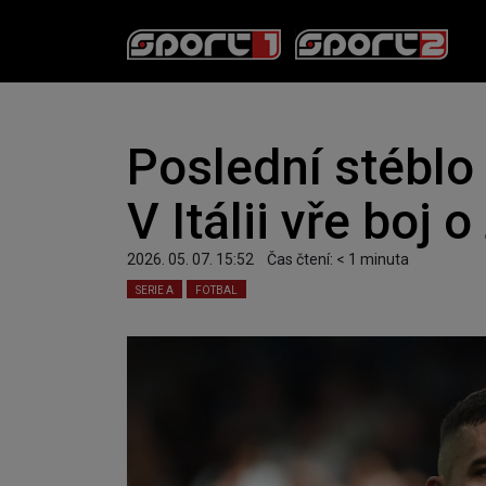
Poslední stébl
V Itálii vře boj 
2026. 05. 07. 15:52
Čas čtení:
< 1
minuta
SERIE A
FOTBAL