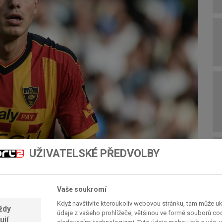
UŽIVATELSKÉ PŘEDVOLBY
Vaše soukromí
í dva sestupující. Pisa (18 bodů) i Hellas Verona
Když navštívíte kteroukoliv webovou stránku, tam může u
ickou naději a příští rok je čeká Serie B. Zbývá
ždy
údaje z vašeho prohlížeče, většinou ve formě souborů cook
ují
 třetím do party? Černý Petr aktuálně straší