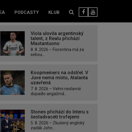
EA
PODCASTY
KLUB
Viola ulovila argentinský
talent, z Realu přichází
Mastantuono
8. 8. 2026 – Fiorentina má za
sebou...
Koopmeiners na odstřel. V
Juve nemá místo, Atalanta
uzavřená
7. 8. 2026 – Velmi neslavně
dopadlo angažmá...
Stones přichází do Interu s
šestadvaceti trofejemi
5. 8. 2026 – Zkušený anglický
zadák John...