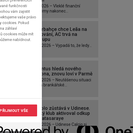
ašich preferencích
ávané funkčnosti
1. 8. 2026 – Vleklé finanční
problémy nakonec...
 mohou vám zajistit
spektujeme vaše právo
py cookies. Pokud
 na záhlaví
Fenerbahçe chce Leãa na
hostování, AC trvá na
pů cookies může mít
přestupu
 můžeme nabídnout.
30. 7. 2026 – Vypadá to, že ledy...
Juventus hledá nového
Buffona, znovu loví v Parmě
28. 7. 2026 – Neutěšenou situaci
kolem brankářské...
Zaniolo zůstává v Udinese.
PŘIJMOUT VŠE
Italský klub aktivoval odkup
z Galatasaraye
26. 7. 2026 – Udinese Calcio si
pojistilo...