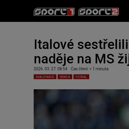
Italové sestřelil
naděje na MS ži
2026. 03. 27. 08:54
Čas čtení:
< 1
minuta
KVALIFIKACE
SERIE A
FOTBAL