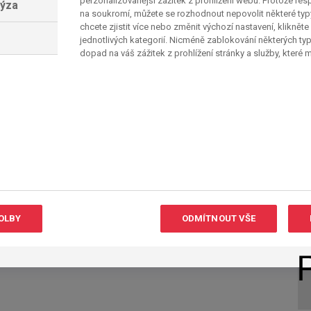
perzonalizovanější zážitek z prohlížení webu. Protože re
lýza
 na MS budou bojovat příští týden s výběrem
na soukromí, můžete se rozhodnout nepovolit některé ty
chcete zjistit více nebo změnit výchozí nastavení, klikněte
rsku se výtečným výkonem prezentoval záložník
jednotlivých kategorií. Nicméně zablokování některých ty
 dalekonosnou střelou otevřel skóre a posléze
dopad na váš zážitek z prohlížení stránky a služby, které
erní Irsko se na MS neprobojovalo už 40 let.
redakce/mim/
OLBY
ODMÍTNOUT VŠE