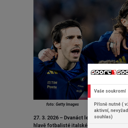
Vaše soukromí
Přísně nutné ( v
foto: Getty Images
aktivní, nevyžad
souhlas)
27. 3. 2026 – Dvanáct let čekání, ani o 
hlavě fotbalisté italského národního tý