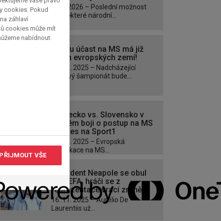
spektujeme vaše právo
25.3. 2026 – Poslední možnost
py cookies. Pokud
pro některé národní...
 na záhlaví
pů cookies může mít
 můžeme nabídnout.
Jistou účast na MS má již
sedm evropských zemí!
18. 11. 2025 – Nadcházející
světový šampionát bude...
Německo vs. Slovensko v
přímém boji o postup na MS
již dnes na Sport1
17. 11. 2025 – Evropská
kvalifikace na MS...
PŘIJMOUT VŠE
Prezident Neapole se obul
do UEFA, hráči se z
reprezentace vrací zranění
16. 11. 2025 – Aurélio De
Laurentiis už...