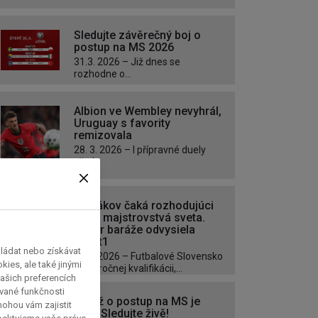
Sledujte závěrečný boj o
postup na MS 2026
31.3. 2026 – Již dnes se
rozhodne o...
Albion ve Wembley nevyhrál,
Uruguay s favority
remizovala
28. 3. 2026 – I přípravné duely
před...
Slovákov čaká rozhodujúci
boj o majstrovstvá sveta.
Záver baráže odvysiela
Sport1
kládat nebo získávat
26.3. 2026 – Futbalové Slovensko
ies, ale také jinými
po náročnej kvalifikácii,...
ašich preferencích
ávané funkčnosti
Baráž o postup na MS je
 mohou vám zajistit
tady. Sledujte živě!