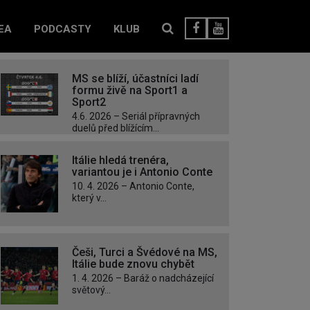
EA
PODCASTY
KLUB
MS se blíží, účastníci ladí
formu živě na Sport1 a
Sport2
4.6. 2026 – Seriál přípravných
duelů před blížícím...
Itálie hledá trenéra,
variantou je i Antonio Conte
10. 4. 2026 – Antonio Conte,
který v...
Češi, Turci a Švédové na MS,
Itálie bude znovu chybět
1. 4. 2026 – Baráž o nadcházející
světový...