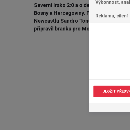
Výkonnost, ana
Severní Irsko 2:0 a o definitivní postup
Bosny a Hercegoviny. Proti Severnímu I
Reklama, cílení
Newcastlu Sandro Tonali, který krásnou
připravil branku pro Moiseho Keana. Sev
ULOŽIT PŘEDV