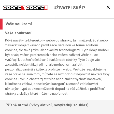
UŽIVATELSKÉ PŘEDVOLBY
Bitva o Ligu mistrů: AS
Řím hostí Juventus!
Vaše soukromí
2026. 02. 27. 10:41
Vaše soukromí
Čas čtení:
< 1
minuta
Když navštívíte kteroukoliv webovou stránku, tam může ukládat nebo
SERIE A
FOTBAL
získávat údaje z vašeho prohlížeče, většinou ve formě souborů
cookies, ale také jinými sledovacími technologiemi. Tyto údaje mohou
být o vás, vašich preferencích nebo vašem zařízení většinou se
využívají k udržení očekávané funkčnosti stránky. Tyto údaje vás
zpravidla neidentifikují přímo, ale mohou vám zajistit
perzonalizovanější zážitek z prohlížení webu. Protože respektujeme
vaše právo na soukromí, můžete se rozhodnout nepovolit některé typy
cookies. Pokud chcete zjistit více nebo změnit výchozí nastavení,
klikněte na záhlaví jednotlivých kategorií. Nicméně zablokování
některých typů cookies může mít dopad na váš zážitek z prohlížení
stránky a služby, které můžeme nabídnout.
Přísně nutné ( vždy aktivní, nevyžadují souhlas)