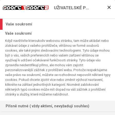
UŽIVATELSKÉ PŘEDVOLBY
De Bruyne: Conteho
tréninky bolí, Guardiola
Vaše soukromí
pracuje na mentalitě
Vaše soukromí
Když navštívíte kteroukoliv webovou stránku, tam může ukládat nebo
2025. 08. 07. 06:26
získávat údaje z vašeho prohlížeče, většinou ve formě souborů
Čas čtení:
< 1
minuta
cookies, ale také jinými sledovacími technologiemi. Tyto údaje mohou
SERIE A
FOTBAL
být o vás, vašich preferencích nebo vašem zařízení většinou se
využívají k udržení očekávané funkčnosti stránky. Tyto údaje vás
zpravidla neidentifikují přímo, ale mohou vám zajistit
perzonalizovanější zážitek z prohlížení webu. Protože respektujeme
vaše právo na soukromí, můžete se rozhodnout nepovolit některé typy
cookies. Pokud chcete zjistit více nebo změnit výchozí nastavení,
klikněte na záhlaví jednotlivých kategorií. Nicméně zablokování
některých typů cookies může mít dopad na váš zážitek z prohlížení
stránky a služby, které můžeme nabídnout.
Přísně nutné ( vždy aktivní, nevyžadují souhlas)