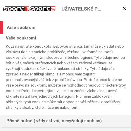
UŽIVATELSKÉ PŘEDVOLBY
Skvělý Mubadala Citi DC
Open 2025 je v plném
Vaše soukromí
proudu
Vaše soukromí
Když navštívíte kteroukoliv webovou stránku, tam může ukládat nebo
2025. 07. 22. 12:28
získávat údaje z vašeho prohlížeče, většinou ve formě souborů
Čas čtení:
< 1
minuta
cookies, ale také jinými sledovacími technologiemi. Tyto údaje mohou
TENIS
být o vás, vašich preferencích nebo vašem zařízení většinou se
využívají k udržení očekávané funkčnosti stránky. Tyto údaje vás
zpravidla neidentifikují přímo, ale mohou vám zajistit
perzonalizovanější zážitek z prohlížení webu. Protože respektujeme
vaše právo na soukromí, můžete se rozhodnout nepovolit některé typy
cookies. Pokud chcete zjistit více nebo změnit výchozí nastavení,
klikněte na záhlaví jednotlivých kategorií. Nicméně zablokování
některých typů cookies může mít dopad na váš zážitek z prohlížení
stránky a služby, které můžeme nabídnout.
Přísně nutné ( vždy aktivní, nevyžadují souhlas)