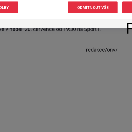
 19:00 na Sport2 sledovat souboj Connecticut Sun
OLBY
ODMÍTNOUT VŠE
niorského Eura házenkářek, na kterém fandíme i
ě v neděli 20. července od 19:30 na Sport1.
redakce/onv/