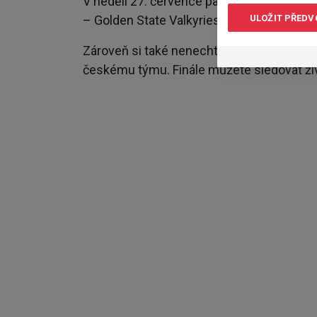
V neděli 27. července pak můžete živě od
ULOŽIT PŘEDV
– Golden State Valkyries.
Zároveň si také nenechte ujít souboje ju
českému týmu. Finále můžete sledovat živ