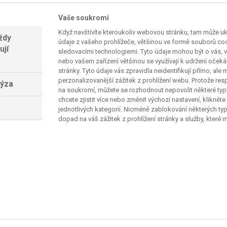
kových tenisových dvorcích. Již od čtvrtku 17.
Vaše soukromí
ntukový turnaj v rumunském Iasi, kde se
Když navštívíte kteroukoliv webovou stránku, tam může u
ždy
lyciou Parks či Italkou Lucciou Bronzetti.
údaje z vašeho prohlížeče, většinou ve formě souborů cook
ují
sledovacími technologiemi. Tyto údaje mohou být o vás, v
tenisový program pokračovat na Sport1, kde
nebo vašem zařízení většinou se využívají k udržení oček
stránky. Tyto údaje vás zpravidla neidentifikují přímo, ale
osy ze špičkového turnaje kategorie WTA 500 ve
perzonalizovanější zážitek z prohlížení webu. Protože re
lýza
větového žebříčku se utkají na tvrdém povrchu o
na soukromí, můžete se rozhodnout nepovolit některé ty
chcete zjistit více nebo změnit výchozí nastavení, klikněte
jednotlivých kategorií. Nicméně zablokování některých ty
dopad na váš zážitek z prohlížení stránky a služby, které
ce od 20:30 na Sport1. Na turnaji nebude chybět
 Spojených států či její talentovaná krajanka
lu, v našem případě toho nejlepšího na světě
t1 a Sport2 je totiž zámořská soutěž WNBA. Ženská
dívanou. Přesvědčit se můžete v noci na neděli 20.
samotného souboje hvězd, All Star Game 2025.