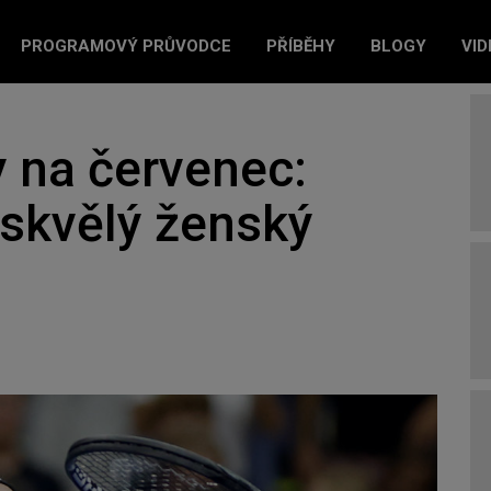
PROGRAMOVÝ PRŮVODCE
PŘÍBĚHY
BLOGY
VID
 na červenec:
 skvělý ženský