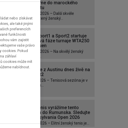
vydáme do marockého
Rabatu
17. 5. 2026 – Další skvěle
kládat nebo získávat
obsazený ženský...
ies, ale také jinými
ašich preferencích
ávané funkčnosti
Na Sport1 a Sport2 startuje
 mohou vám zajistit
klíčová fáze turnaje WTA250
v Rouen
spektujeme vaše právo
py cookies. Pokud
16. 4. 2026 – Na skvělý ženský
 na záhlaví
tenis...
pů cookies může mít
 můžeme nabídnout.
Finále z Austinu dnes živě na
Sport2
1.3. 2026 – Tenisová sezóna je v
plném...
Na tenis vyrážíme tento
týden do Rumunska. Sledujte
Transylvania Open 2026
4. 2. 2026 – Elitní ženský tenis je...