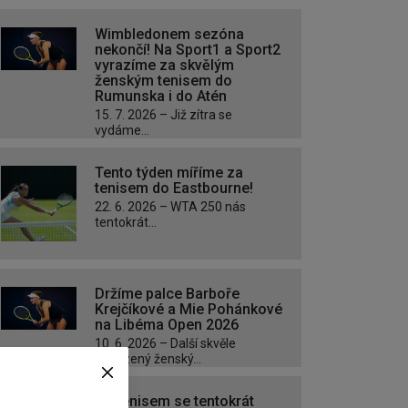
Wimbledonem sezóna
nekončí! Na Sport1 a Sport2
vyrazíme za skvělým
ženským tenisem do
Rumunska i do Atén
15. 7. 2026 – Již zítra se
vydáme...
Tento týden míříme za
tenisem do Eastbourne!
22. 6. 2026 – WTA 250 nás
tentokrát...
Držíme palce Barboře
Krejčíkové a Mie Pohánkové
na Libéma Open 2026
10. 6. 2026 – Další skvěle
obsazený ženský...
Za tenisem se tentokrát