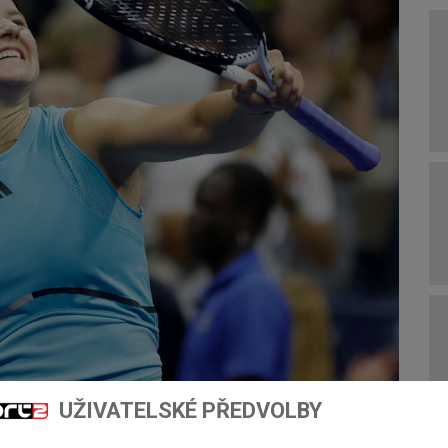
UŽIVATELSKÉ PŘEDVOLBY
v nových fotbalových a hokejových sezónách,