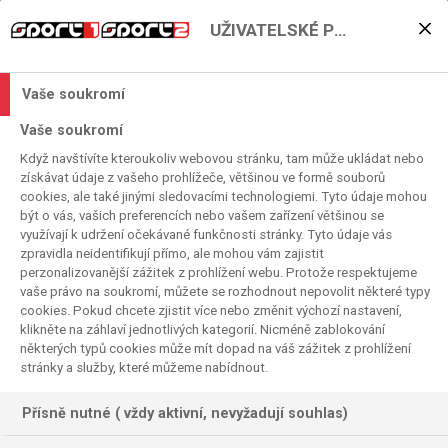
UŽIVATELSKÉ PŘEDVOLBY
San Siro uvidí bitvu o Itálii!
2024. 04. 10. 07:49
Vaše soukromí
Čas čtení:
< 1
minuta
Vaše soukromí
EVROPSKÁ LIGA UEFA
FOTBAL
EVROPSKÁ KONFERENČNÍ LIGA UEFA
Když navštívíte kteroukoliv webovou stránku, tam může ukládat nebo
získávat údaje z vašeho prohlížeče, většinou ve formě souborů
cookies, ale také jinými sledovacími technologiemi. Tyto údaje mohou
být o vás, vašich preferencích nebo vašem zařízení většinou se
využívají k udržení očekávané funkčnosti stránky. Tyto údaje vás
zpravidla neidentifikují přímo, ale mohou vám zajistit
perzonalizovanější zážitek z prohlížení webu. Protože respektujeme
vaše právo na soukromí, můžete se rozhodnout nepovolit některé typy
cookies. Pokud chcete zjistit více nebo změnit výchozí nastavení,
klikněte na záhlaví jednotlivých kategorií. Nicméně zablokování
některých typů cookies může mít dopad na váš zážitek z prohlížení
stránky a služby, které můžeme nabídnout.
Přísně nutné ( vždy aktivní, nevyžadují souhlas)