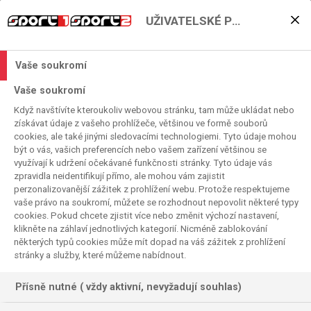
UŽIVATELSKÉ PŘEDVOLBY
Ego, výstřelky, aféry? Ne,
superstar KHL je skromná
Vaše soukromí
a nenápadná
Vaše soukromí
Když navštívíte kteroukoliv webovou stránku, tam může ukládat nebo
Ondřej Voršilka
získávat údaje z vašeho prohlížeče, většinou ve formě souborů
2019. 10. 23. 13:55
cookies, ale také jinými sledovacími technologiemi. Tyto údaje mohou
Čas čtení:
2
minuta
být o vás, vašich preferencích nebo vašem zařízení většinou se
využívají k udržení očekávané funkčnosti stránky. Tyto údaje vás
ONDREJ VORSILKA
zpravidla neidentifikují přímo, ale mohou vám zajistit
perzonalizovanější zážitek z prohlížení webu. Protože respektujeme
vaše právo na soukromí, můžete se rozhodnout nepovolit některé typy
cookies. Pokud chcete zjistit více nebo změnit výchozí nastavení,
klikněte na záhlaví jednotlivých kategorií. Nicméně zablokování
některých typů cookies může mít dopad na váš zážitek z prohlížení
stránky a služby, které můžeme nabídnout.
Přísně nutné ( vždy aktivní, nevyžadují souhlas)